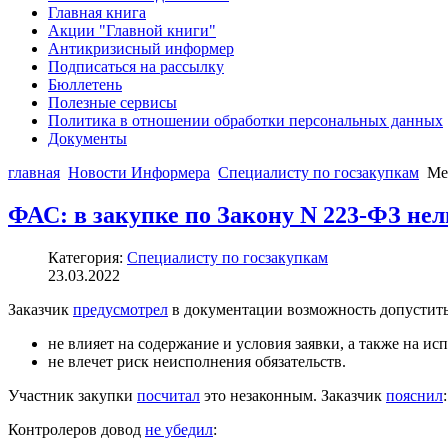
Главная книга
Акции "Главной книги"
Антикризисный информер
Подписаться на рассылку
Бюллетень
Полезные сервисы
Политика в отношении обработки персональных данных
Документы
главная
Новости Информера
Специалисту по госзакупкам
Ме
ФАС: в закупке по Закону N 223-ФЗ нел
Категория:
Специалисту по госзакупкам
23.03.2022
Заказчик
предусмотрел
в документации возможность допустить к
не влияет на содержание и условия заявки, а также на ис
не влечет риск неисполнения обязательств.
Участник закупки
посчитал
это незаконным. Заказчик
пояснил
Контролеров довод
не убедил
: