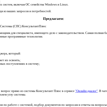
;
 систем, включая ОС семейства Windows и Linux.
я из ваших запросов и потребностей.
Предлагаем:
Системы (СПС) КонсультантПлюс
ощник для специалиста, имеющего дело с законодательством. Самая полная б
енные программные технологии.
джера, который:
ет их освоить;
вых поступлениях в систему;
вопрос прямо из системы Консультант Плюс в сервисе
"Онлайн-диалог"
. В ча
хнем углу системы.
ии по работе с системой, подбор документов по запросам и ответы на вопросы