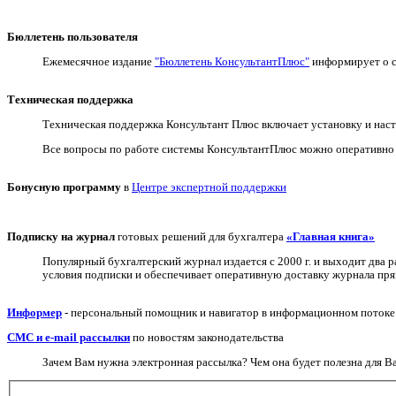
Бюллетень пользователя
Ежемесячное издание
"Бюллетень КонсультантПлюс"
информирует о с
Техническая поддержка
Техническая поддержка Консультант Плюс включает установку и наст
Все вопросы по работе системы КонсультантПлюс можно оперативно 
Бонусную программу
в
Центре экспертной поддержки
Подписку на журнал
готовых решений для бухгалтера
«Главная книга»
Популярный бухгалтерский журнал издается с 2000 г. и выходит два 
условия подписки и обеспечивает оперативную доставку журнала прям
Информер
- персональный помощник и навигатор в информационном потоке н
СМС и e-mail рассылки
по новостям законодательства
Зачем Вам нужна электронная рассылка? Чем она будет полезна для 