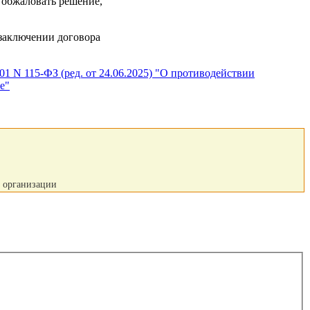
 обжаловать решение,
 заключении договора
01 N 115-ФЗ (ред. от 24.06.2025) "О противодействии
е"
й организации