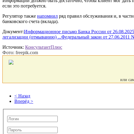
Информации должно быть достаточно, чтобы клиент мог дать п
если это потребуется.
Регулятор также
напомнил
ряд правил обслуживания и, в част
банковского счета (вклада).
Документ:
Информационное письмо Банка России от 26.08.2025
легализации (отмыванию) ...
Федеральный закон от 27.06.2011 N
Источник:
КонсультантПлюс
Фото: freepik.com
или са
< Назад
Вперёд >