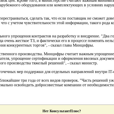
ровок цен. Кроме того, в министерстве считают важным минимиз
зарубежного оборудования или комплектующих в условиях наруш
ерестраиваться, сделать так, что если поставщик не сможет дове
 что с учетом чувствительности этой информации, такого рода к
ного упрощения контрактов на разработку и внедрение. "Два го
а очень жесткое ТЗ, и фактически его в процессе поменять нельз
ния конкурентных торгов", - сказал глава Минцифры.
бственного производства. Минцифры считает важным упрощени
дателя, упрощение сертификации и оформления ввозных документо
го производства тяжелый решений", - сказал министр.
точечных мер поддержки для отдельных направлений внутри IT-
ижайшие три года от всех видов проверок. "Часть решений уже
мально освободить добросовестные компании от необходимости пр
Нет КонсультантПлюс?