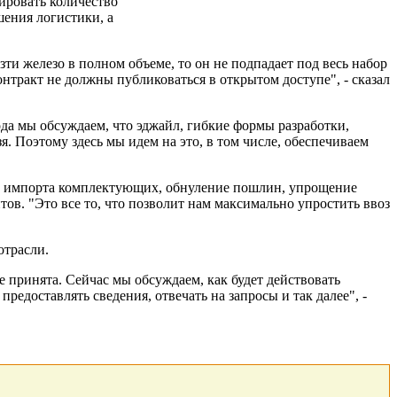
ировать количество
ения логистики, а
зти железо в полном объеме, то он не подпадает под весь набор
онтракт не должны публиковаться в открытом доступе", - сказал
да мы обсуждаем, что эджайл, гибкие формы разработки,
я. Поэтому здесь мы идем на это, в том числе, обеспечиваем
е импорта комплектующих, обнуление пошлин, упрощение
в. "Это все то, что позволит нам максимально упростить ввоз
отрасли.
 принята. Сейчас мы обсуждаем, как будет действовать
едоставлять сведения, отвечать на запросы и так далее", -