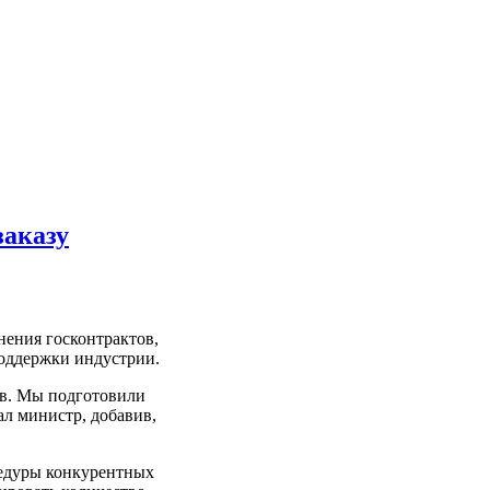
заказу
нения госконтрактов,
поддержки индустрии.
ов. Мы подготовили
ал министр, добавив,
цедуры конкурентных