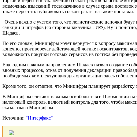
торгов и перейти к заключению госконтрактов на основе коти
возможных взысканий госзаказчиков в случае срыва поставок 
также перестать публиковать госконтракты на такие поставки.
"Очень важно с учетом того, что логистические цепочки будут п
санкций и штрафов (со стороны заказчика - ИФ). Ну и понятно,
Шадаев.
По его словам, Минцифры хочет вернуться к вопросу максималь
конечно, противоречат действующей логике госконтрактов, когд
возможность покупки готовых сервисов из гостеха без проведе
Еще одним важным направлением Шадаев назвал создание со
ввозных процессов, отказ от получения декларации правообла
необходимых комплектующих для организации здесь собственно
Кроме того, он отметил, что Минцифры планирует разработку 
В Минцифры считают важным освободить все IT-компании на бл
налоговый контроль, валютный контроль для того, чтобы макси
сказал глава Минцифры
Источник:
"Интерфакс"