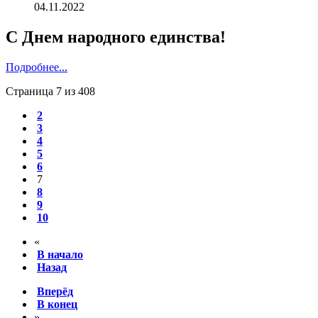
04.11.2022
С Днем народного единства!
Подробнее...
Страница 7 из 408
2
3
4
5
6
7
8
9
10
«
В начало
Назад
Вперёд
В конец
»