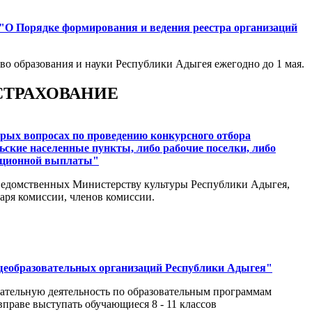
2 "О Порядке формирования и ведения реестра организаций
тво образования и науки Республики Адыгея ежегодно до 1 мая.
СТРАХОВАНИЕ
орых вопросах по проведению конкурсного отбора
ские населенные пункты, либо рабочие поселки, либо
нсационной выплаты"
дведомственных Министерству культуры Республики Адыгея,
аря комиссии, членов комиссии.
щеобразовательных организаций Республики Адыгея"
ательную деятельность по образовательным программам
праве выступать обучающиеся 8 - 11 классов