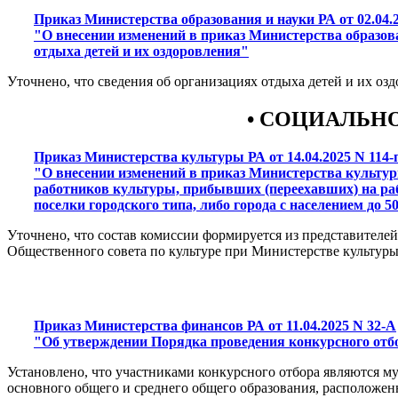
Приказ Министерства образования и науки РА от 02.04.
"О внесении изменений в приказ Министерства образова
отдыха детей и их оздоровления"
Уточнено, что сведения об организациях отдыха детей и их оз
• СОЦИАЛЬН
Приказ Министерства культуры РА от 14.04.2025 N 114-
"О внесении изменений в приказ Министерства культур
работников культуры, прибывших (переехавших) на раб
поселки городского типа, либо города с населением до
Уточнено, что состав комиссии формируется из представител
Общественного совета по культуре при Министерстве культуры 
Приказ Министерства финансов РА от 11.04.2025 N 32-А
"Об утверждении Порядка проведения конкурсного от
Установлено, что участниками конкурсного отбора являются 
основного общего и среднего общего образования, расположен