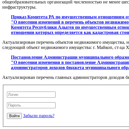
общеобразовательных организаций численностью не менее шес
инфраструктуры.
Приказ Комитета РА по имущественным отношениям от 
"О внесении изменений в перечень объектов недвижимо
Комитета Республики Адыгея по имущественным отноше
отношении которых определяется как кадастровая стоим
Актуализирован перечень объектов недвижимого имущества, нал
следующий объект недвижимого имущества: г. Майкоп, ст-ца Хан
Постановление Администрации муниципального образов
"О внесении изменения в постановление Администрации
администраторов доходов бюджета муниципального об
Актуализирован перечень главных администраторов доходов б
Забыли пароль?